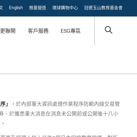
文
English
根基營造
環球購物中心
冠德玉山教育基金會
都更聯開
客戶服務
ESG專區
程序
」
，於內部重大資訊處理作業程序防範內線交易管
證券、於獲悉重大消息在消息未公開前或公開後十八小
等。